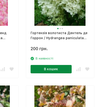
 енд
Гортензія волотиста Дентель де
ta
Горрон / Hydrangea paniculata
'Dentelledе Gorron'
200 грн.
В наявності
В кошик