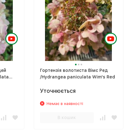
дей
Гортензія волотиста Вімс Ред
lata
/Hydrangea paniculata Wim's Red
Уточнюється
Немає в наявності
В кошик