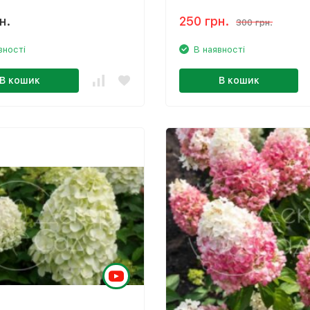
Breeze‘
н.
250 грн.
300 грн.
вності
В наявності
В кошик
В кошик