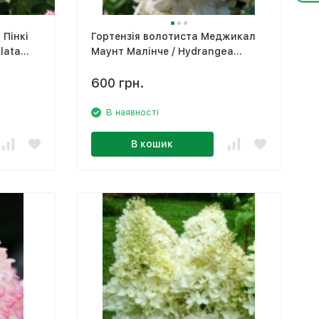
 Пінкі
​Гортензія волотиста Меджикал
lata
Маунт Малінче / Hydrangea
paniculata 'Magical Mountain
Malinche' ​
600 грн.
В наявності
В кошик