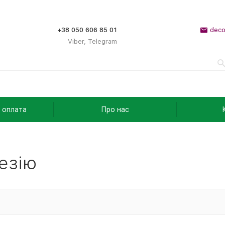
+38 050 606 85 01
deco
Viber, Telegram
 оплата
Про нас
езію