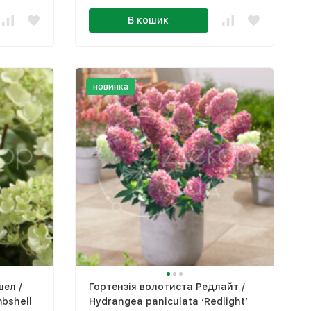
В кошик
новинка
шел /
Гортензія волотиста Редлайт /
bshell
Hydrangea paniculata ‘Redlight’