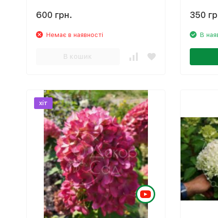
Rush‘
Summer 
600 грн.
350 гр
Немає в наявності
В ная
В кошик
хіт