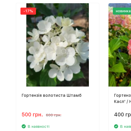
-17%
новинка
Гортензія волотиста Штамб
Гортенз
Касл' /
'Bouncy
500 грн.
400 гр
600 грн.
В наявності
В ная