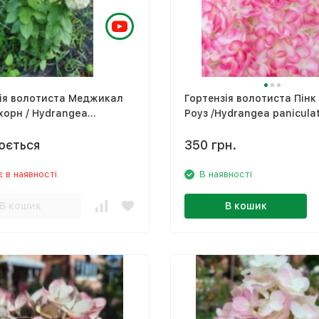
волотиста Меджикал
Гортензія волотиста Пінк
орн / Hydrangea
Роуз /Hydrangea panicula
ata Magical “Matterhorn“
'Living Pink & Rose'
юється
350 грн.
 в наявності
В наявності
В кошик
В кошик