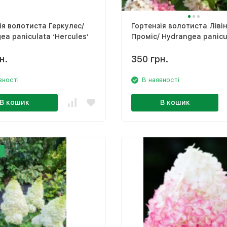
ія волотиста Геркулес/
Гортензія волотиста Лівін
ea paniculata ‘Hercules’
Проміс/ Hydrangea panicu
‘Living Pinky Promise’
н.
350 грн.
вності
В наявності
В кошик
В кошик