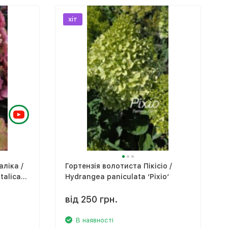
хіт
ліка /
Гортензія волотиста Пікісіо /
talica`
Hydrangea paniculata ‘Pixio‘
від 250 грн.
В наявності