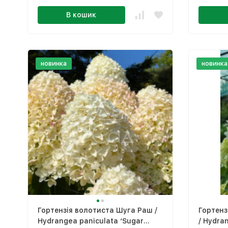
В кошик
новинка
новинка
Гортензія волотиста Шуга Раш /
Гортенз
Hydrangea paniculata ‘Sugar
/ Hydra