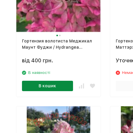
Гортензия волотиста Меджикал
Гортензія 
Маунт Фуджи / Hydrangea
Маттэрх
paniculata ‘Magical Mountain Fuji’
panicul
від 400 грн.
Уточн
В наявності
Немає
В кошик