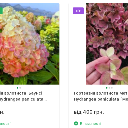
хіт
ія волотиста 'Баунсі
Гортензия волотиста Мета
 Hydrangea paniculata
Hydrangea paniculata `Me
 Castle'
‘Renmeta’
н.
від 400 грн.
вності
В наявності