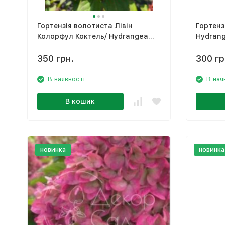
Гортензія волотиста Лівін
Гортенз
Колорфул Коктель/ Hydrangea
Hydrang
paniculata ‘Living Colourful
Cocktail’
350 грн.
300 гр
В наявності
В ная
В кошик
новинка
новинка