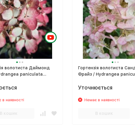
зія волотиста Даймонд
Гортензія волотиста Сан
ydrangea paniculata
Фрайз / Hydrangea panicu
t Rouge
Sundae Fraise, `Rensum`
юється
Уточнюється
 в наявності
Немає в наявності
В кошик
В кошик