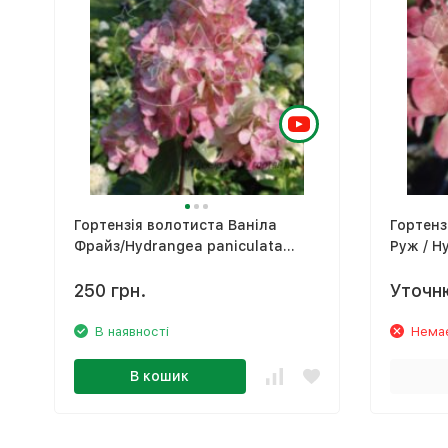
Гортензія волотиста Ваніла
Гортен
Фрайз/Hydrangea paniculata
Руж / H
'Vanille Fraise'
Diaman
250 грн.
Уточн
В наявності
Немає
В кошик