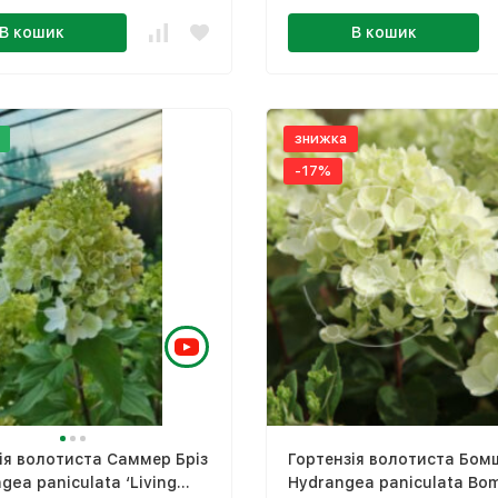
В кошик
В кошик
знижка
-17%
ія волотиста Саммер Бріз
Гортензія волотиста Бом
ngea paniculata ‘Living
Hydrangea paniculata Bom