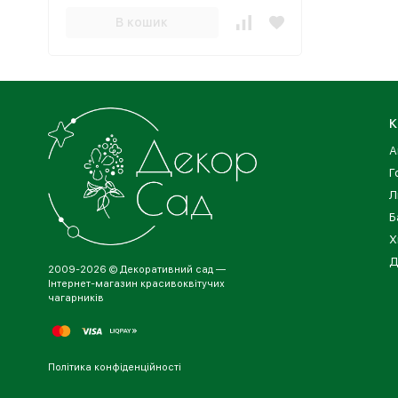
В кошик
К
А
Г
Л
Б
Х
Д
2009-2026 © Декоративний сад —
Інтернет-магазин красивоквітучих
чагарників
Політика конфіденційності