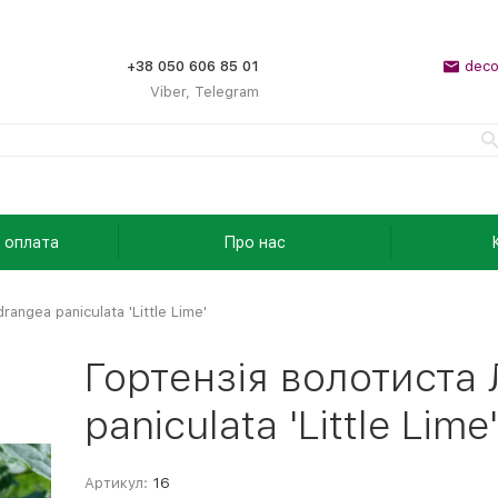
+38 050 606 85 01
deco
Viber, Telegram
 оплата
Про нас
ngea paniculata 'Little Lime'
Гортензія волотиста
paniculata 'Little Lime'
Артикул:
16