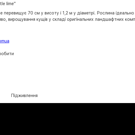
le lime"
перевищує 70 см у висоту і 1,2 м у діаметрі. Рослина ідеально 
ливо, вирощування кущів у складі оригінальних ландшафтних комп
omua
 робити
Підживлення