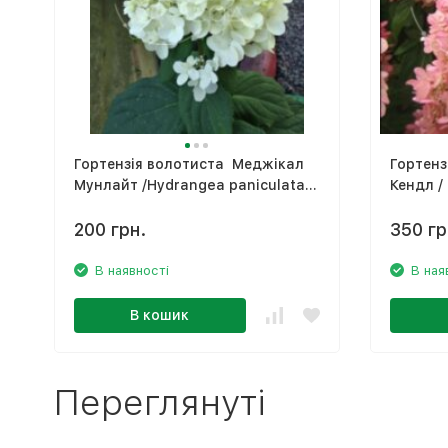
Гортензія волотиста Меджікал
Гортенз
Мунлайт /Hydrangea paniculata
Кендл /
Magical Moonlight
'Magica
200 грн.
350 гр
В наявності
В ная
В кошик
Переглянуті