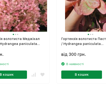
ія волотиста Меджікал
Гортензія волотиста Паст
 Hydrangea paniculata
/ Hydrangea paniculata
l Candle'
'Pastelgreen'
н.
від 300 грн.
вності
В наявності
В кошик
В кошик