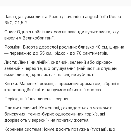
Лаванда вузьколиста Розеа / Lavandula angustifolia Rosea
ЗКС, С1,5-2
Опис: Одна з найліпших сортів лаванди вузьколиста, яку
вивели у Великобританії.
Розміри: Висота дорослої рослини: близько 40 см, ширина
— переважно до 55 см., рідко - до 70 сантиметрів.
Листя: Ліниві чи лінійні, сидячий, зелений або сірково-
зелений - через те, що опушування (найчастіші опущені
нижні листя), краї листя - цілісні, не зубчасті.
Квітки: Маленькі, рожеві, з приємним ароматом, зібрані в
колосоподібні квіти на прямостійких квітоносах.
Період цвітіння: липень - серпень.
Плоди: невеликі. Кожен плід складається з чотирьох
блискучих, темно-бурих односемінних горіхів, які
дозрівають у вересні - на початку жовтня.
Коренева система: Існує досить потужна (густая), що