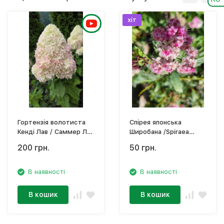
хіт
Гортензія волотиста
Спірея японська
Кенді Лав / Саммер Лав
Широбана /Spiraea
/ Hydrangea paniculata
japonica Shiroban
200 грн.
50 грн.
'Living Summer Love' /
Living Candy Love
В наявності
В наявності
В кошик
В кошик