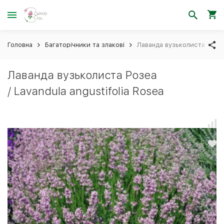
Головна
Багаторічники та злакові
Лаванда вузьколиста Розеа 
Лаванда вузьколиста Розеа
/ Lavandula angustifolia Rosea