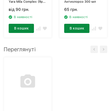
Yara Mila Complex (Яра
Антихлороз 300 мл
Мила Комплекс) 12-11-
від 90 грн.
65 грн.
18
В наявності
В наявності
В кошик
В кошик
Переглянуті