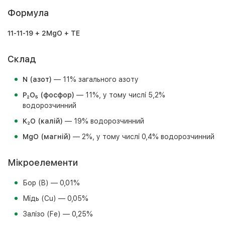
Формула
11-11-19 + 2MgO + TE
Склад
N (азот)
— 11% загального азоту
P₂O₅ (фосфор)
— 11%, у тому числі 5,2%
водорозчинний
K₂O (калій)
— 19% водорозчинний
MgO (магній)
— 2%, у тому числі 0,4% водорозчинний
Мікроелементи
Бор (B) — 0,01%
Мідь (Cu) — 0,05%
Залізо (Fe) — 0,25%