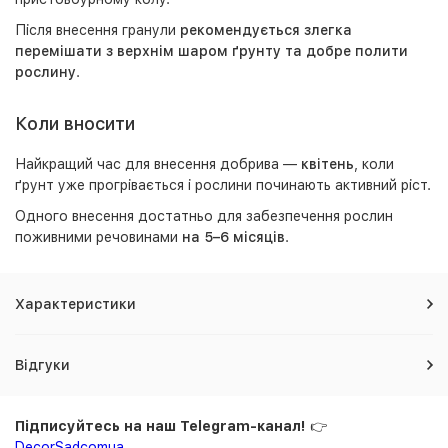
Після внесення гранули
рекомендується злегка
перемішати з верхнім шаром ґрунту та добре полити
рослину
.
Коли вносити
Найкращий час для внесення добрива —
квітень
, коли
ґрунт уже прогрівається і рослини починають активний ріст.
Одного внесення достатньо для забезпечення рослин
поживними речовинами
на 5–6 місяців
.
Характеристики
Відгуки
Підписуйтесь на наш Telegram-канал!
👉
DecorSadcomua