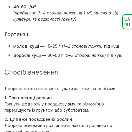
40–60 г/м²
(приблизно 3–4 столові ложки на 1 м², залежно від
культури та родючості ґрунту)
UA
RU
Гортензії
молоді кущі
— 15–25 г
(1–2 столові ложки)
під кущ
дорослі кущі
— 30–50 г
(2–3 столові ложки)
під кущ
Спосіб внесення
Добриво можна використовувати кількома способами:
1. При посадці рослин
Гранули додають у посадкову яму та рівномірно
перемішують із ґрунтом або субстратом.
2. Для вже посаджених рослин
Добриво рівномірно розсипають навколо рослини по
пристовбурному колу.