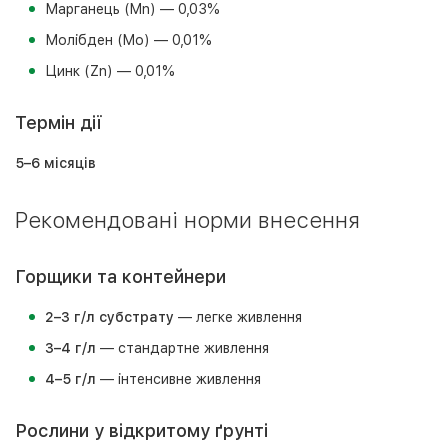
Марганець (Mn) — 0,03%
Молібден (Mo) — 0,01%
Цинк (Zn) — 0,01%
Термін дії
5–6 місяців
Рекомендовані норми внесення
Горщики та контейнери
2–3 г/л субстрату
— легке живлення
3–4 г/л
— стандартне живлення
4–5 г/л
— інтенсивне живлення
Рослини у відкритому ґрунті