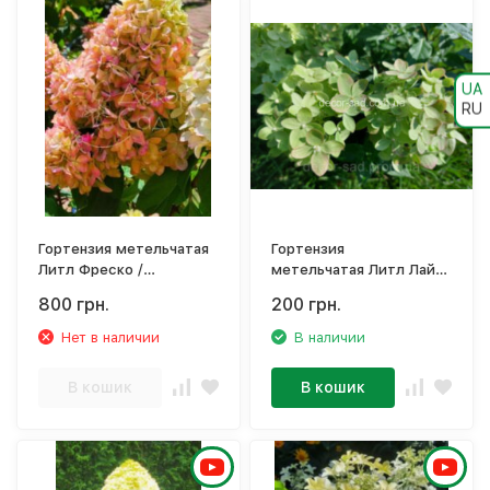
UA
RU
Гортензия метельчатая
Гортензия
Литл Фреско /
метельчатая Литл Лайм
Hydrangea paniculata
/ Hydrangea paniculata
800 грн.
200 грн.
'Little Fresco'
'Little Lime'
Нет в наличии
В наличии
В кошик
В кошик