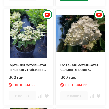
Гортензия метельчатая
Гортензия метельчатая
Полистар / Hydrangea
Сильвер Доллар /
paniculata `Polestar`
Нydrangea paniculata
600 грн.
600 грн.
Silver Dollar
Нет в наличии
Нет в наличии
В кошик
В кошик