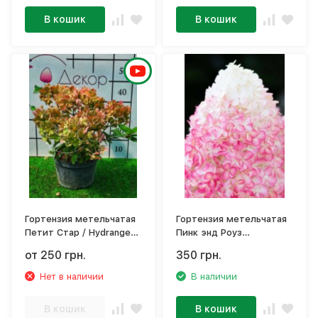
В кошик
В кошик
Гортензия метельчатая
Гортензия метельчатая
Петит Стар / Hydrangea
Пинк энд Роуз
paniculata 'Petite Star'
/Hydrangea paniculata
от 250 грн.
350 грн.
'Living Pink & Rose'
Нет в наличии
В наличии
В кошик
В кошик