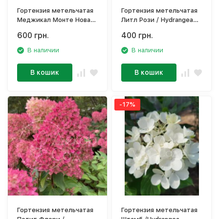
Гортензия метельчатая
Гортензия метельчатая
Меджикал Монте Нова /
Литл Рози / Hydrangea
Hydrangea paniculata
paniculata 'Living Little
600 грн.
400 грн.
‘Magical Monte Nova’
Rosy'
В наличии
В наличии
В кошик
В кошик
-17%
Гортензия метельчатая
Гортензия метельчатая