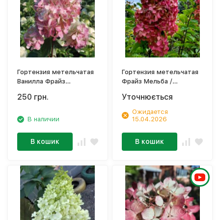
Гортензия метельчатая
Гортензия метельчатая
Ванилла Фрайз
Фрайз Мельба /
/Hydrangea paniculata
Hydrangea paniculata
250 грн.
Уточнюється
'Vanille Fraise'
'Fraise Melba'
Ожидается
В наличии
15.04.2026
В кошик
В кошик