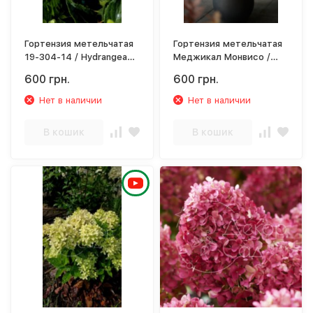
Гортензия метельчатая
Гортензия метельчатая
19-304-14 / Hydrangea
Меджикал Монвисо /
paniculata 19-304-14
Hydrangea paniculata
600 грн.
600 грн.
‘Magical Monviso’
Нет в наличии
Нет в наличии
В кошик
В кошик