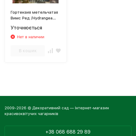
Гортензия метельчатая
Вимс Ред /Hydrangea
paniculata Wim's Red
Уточнюється
Нет в наличии
В кошик
2009-2026 © Декоративний сад — Інтернет-магазин
красивоквітучих чагарників
+38 068 688 29 89