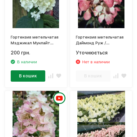
Гортензия метельчатая
Гортензия метельчатая
Мэджикал Мунлайт
Даймонд Руж /
/Hydrangea paniculata
Hydrangea paniculata
200 грн.
Уточнюється
Magical Moonlight
Diamant Rouge
В наличии
Нет в наличии
В кошик
В кошик