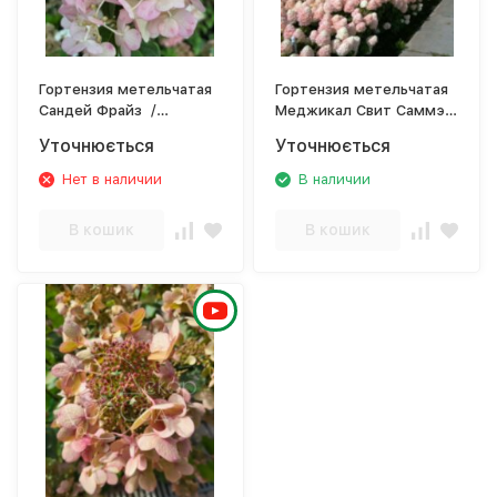
Гортензия метельчатая
Гортензия метельчатая
Сандей Фрайз /
Меджикал Свит Саммэр
Hydrangea paniculata
/ Hydrangea paniculata
Уточнюється
Уточнюється
Sundae Fraise, `Rensum`
Magical Sweet Summer
Нет в наличии
В наличии
В кошик
В кошик