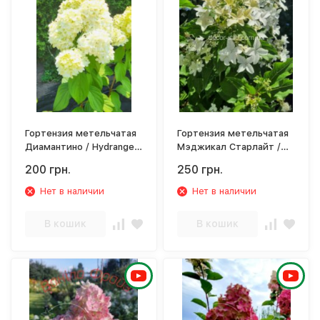
Гортензия метельчатая
Гортензия метельчатая
Диамантино / Hydrangea
Мэджикал Старлайт /
paniculata`Diamantino`
Hydrangea paniculata
200 грн.
250 грн.
'Magical Starlight'
Нет в наличии
Нет в наличии
В кошик
В кошик