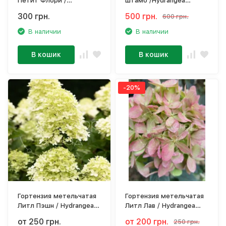
Петит Флори /
Штамб /Hydrangea
Hydrangea paniculata
paniculata
300 грн.
500 грн.
600 грн.
'Petite Flori'
В наличии
В наличии
В кошик
В кошик
-20%
Гортензия метельчатая
Гортензия метельчатая
Литл Пэшн / Hydrangea
Литл Лав / Hydrangea
paniculata 'Living Little
paniculata '​Living Little
от 250 грн.
от 200 грн.
250 грн.
Passion'
Love'