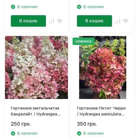
В наличии
В наличии
В кошик
В кошик
новинка
Гортензия метельчатая
Гортензия Петит Черри
Канделайт / Hydrangea
/ Hydrangea paniculata
paniculata `Candlelight`
'Petite Cherry'
250 грн.
350 грн.
В наличии
В наличии