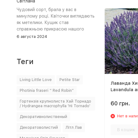
Світлана
Чудовий сорт, брала у вас в
минулому році. Квіточки виглядають
як метелики. Кущик став
справжньою прикрасою нашого
саду. Щиро дякую)
6 августа 2024
Теги
Living Little Love
Petite Star
Лаванда Хит
Lavandula an
Photinia fraseri “ Red Robin”
Hidcote
Гортензія крупнолиста Хай Торнадо
60 грн.
/ Hydrangea macrophylla 'Hi Tornado'
Нет в нал
Декоративнолиственый
Декоратоволистий
Літл Лав
В кошик