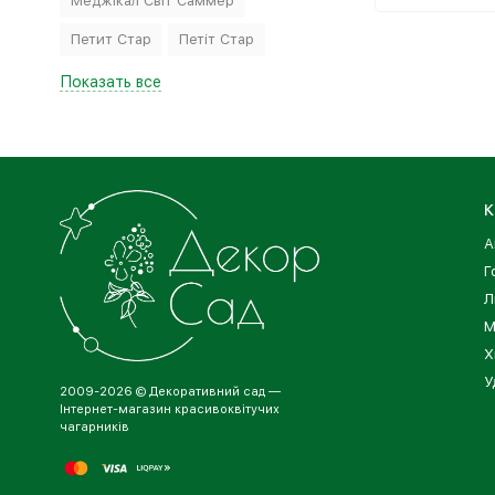
Меджікал Світ Саммер
Петит Стар
Петіт Стар
Показать все
К
А
Г
Л
М
Х
У
2009-2026 © Декоративний сад —
Інтернет-магазин красивоквітучих
чагарників