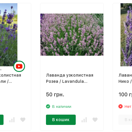
колистная
Лаванда узколистная
Лаван
ли /
Розеа / Lavandula
Нико /
gustifolia
angustifolia Rosea
interm
arly'
50 грн.
100 г
В наличии
Нет
В кошик
В к