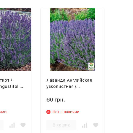
кот /
Лаванда Английская
gustifolia
узколистная /
Lavandula angustifolia
60 грн.
ичии
Нет в наличии
В кошик