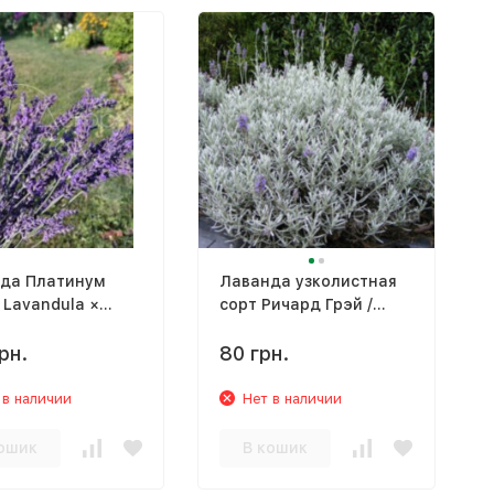
да Платинум
Лаванда узколистная
 Lavandula ×
сорт Ричард Грэй /
edia 'Niko'
Richard Gray
рн.
80 грн.
 в наличии
Нет в наличии
ошик
В кошик