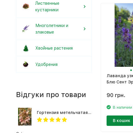
Лиственные
кустарники
Многолетники и
злаковые
Хвойные растения
Удобрения
Лаванда уз
Блю Сент Эр
Lavandula an
Відгуки про товари
'Blue Scent E
90 грн.
В наличии
Гортензия метельчатая Вимс Ред /Hydrangea paniculata Wim's Red
В кошик