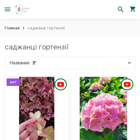
Главная
саджанці гортензії
саджанці гортензії
Название
хит