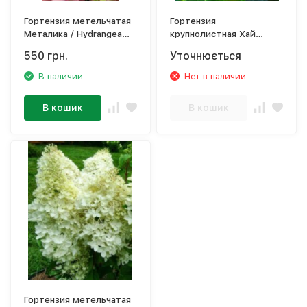
Гортензия метельчатая
Гортензия
Металика / Hydrangea
крупнолистная Хай
paniculata `Metalica`
Маунтин / Hydrangea
550 грн.
Уточнюється
‘Renmeta’
macrophyll'Hi Mountain'
В наличии
Нет в наличии
В кошик
В кошик
Гортензия метельчатая