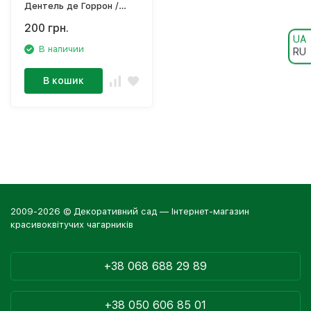
Дентель де Горрон /
Hydrangea
200 грн.
paniculata`Dentelledе
UA
Gorron'
В наличии
RU
В кошик
2009-2026 © Декоративний сад — Інтернет-магазин
красивоквітучих чагарників
+38 068 688 29 89
+38 050 606 85 01