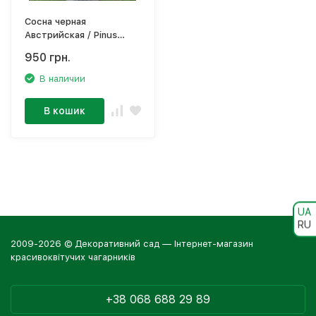
Сосна черная
Австрийская / Pinus
nigra / austriaca, ЗКС,
950 грн.
контейнер 5 л
В наличии
В кошик
UA
RU
2009-2026 © Декоративний сад — Інтернет-магазин
красивоквітучих чагарників
+38 068 688 29 89