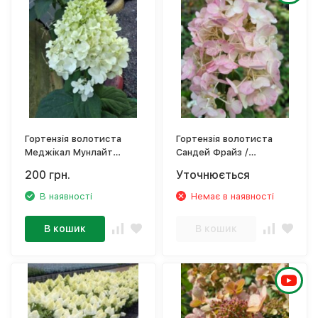
Гортензія волотиста
Гортензія волотиста
Меджікал Мунлайт
Сандей Фрайз /
/Hydrangea paniculata
Hydrangea paniculata
200 грн.
Уточнюється
Magical Moonlight
Sundae Fraise, `Rensum`
В наявності
Немає в наявності
В кошик
В кошик