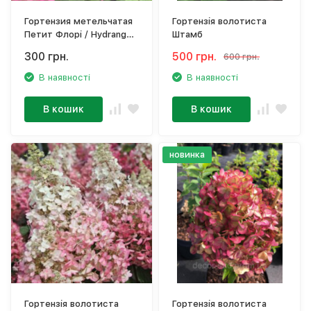
Гортензия метельчатая
Гортензія волотиста
Петит Флорі / Hydrangea
Штамб
paniculata 'Petite Flori'
300 грн.
500 грн.
600 грн.
В наявності
В наявності
В кошик
В кошик
новинка
Гортензія волотиста
Гортензія волотиста