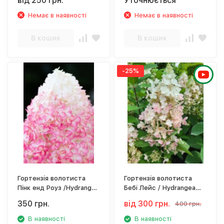
від 250 грн.
Уточнюється
Немає в наявності
Немає в наявності
В кошик
В кошик
-25%
Гортензія волотиста
Гортензія волотиста
Пінк енд Роуз /Hydrangea
Бебі Лейс / Hydrangea
paniculata 'Living Pink &
paniculata 'Baby Lace' ЗКС
350 грн.
від 300 грн.
400 грн.
Rose'
С3
В наявності
В наявності