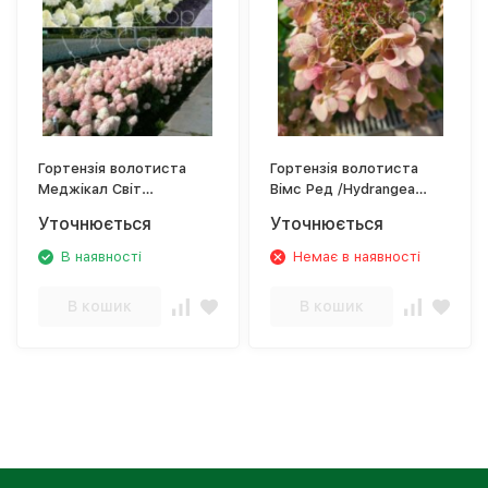
Гортензія волотиста
Гортензія волотиста
Меджікал Світ
Вімс Ред /Hydrangea
Саммер/Hydrangea
paniculata Wim's Red
Уточнюється
Уточнюється
paniculata Magical Sweet
Summer
В наявності
Немає в наявності
В кошик
В кошик