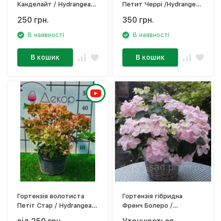
Канделайт / Hydrangea
Петит Черрі /Hydrangea
paniculata `Candlelight'
paniculata 'Petite Cherry'
250 грн.
350 грн.
В наявності
В наявності
В кошик
В кошик
Гортензія волотиста
Гортензія гібридна
Петіт Стар / Hydrangea
Френч Болеро /
paniculata 'Petite Star'
Hydrangea 'French Bolero'