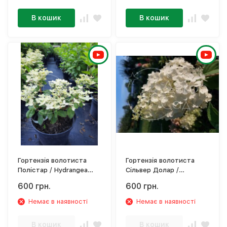
В кошик
В кошик
Гортензія волотиста
Гортензія волотиста
Полістар / Hydrangea
Сільвер Долар /
paniculata `Polestar'
Нydrangea paniculata
600 грн.
600 грн.
Silver Dollar
Немає в наявності
Немає в наявності
В кошик
В кошик