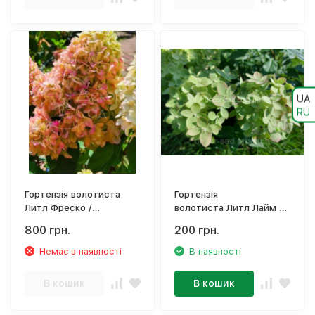
UA
RU
Гортензія волотиста
Гортензія
Литл Фреско /
волотиста Литл Лайм /
Hydrangea paniculata
Hydrangea paniculata
800 грн.
200 грн.
'Little Fresco'
'Little Lime'
Немає в наявності
В наявності
В кошик
В кошик