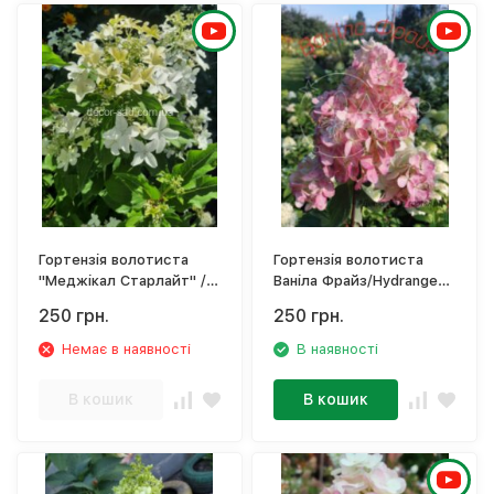
Гортензія волотиста
Гортензія волотиста
"Меджікал Старлайт" /
Ваніла Фрайз/Hydrangea
Hydrangea paniculata
paniculata 'Vanille Fraise'
250 грн.
250 грн.
'Magical Starlight'
Немає в наявності
В наявності
В кошик
В кошик