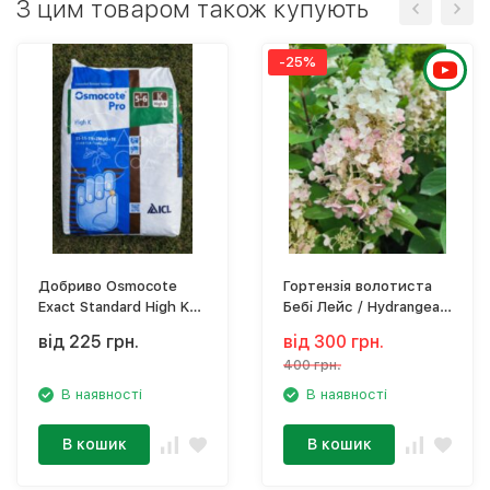
З цим товаром також купують
-25%
Добриво Osmocote
Гортензія волотиста
Exact Standard High K
Бебі Лейс / Hydrangea
5-6м (11-11-19 + TЕ)
paniculata 'Baby Lace'
від 225 грн.
від 300 грн.
ЗКС С3
400 грн.
В наявності
В наявності
В кошик
В кошик