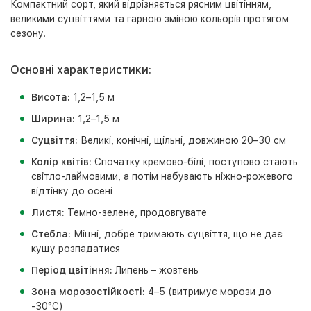
Компактний сорт, який відрізняється рясним цвітінням,
великими суцвіттями та гарною зміною кольорів протягом
сезону.
Основні характеристики:
Висота:
1,2–1,5 м
Ширина:
1,2–1,5 м
Суцвіття:
Великі, конічні, щільні, довжиною 20–30 см
Колір квітів:
Спочатку кремово-білі, поступово стають
світло-лаймовими, а потім набувають ніжно-рожевого
відтінку до осені
Листя:
Темно-зелене, продовгувате
Стебла:
Міцні, добре тримають суцвіття, що не дає
кущу розпадатися
Період цвітіння:
Липень – жовтень
Зона морозостійкості:
4–5 (витримує морози до
-30°C)