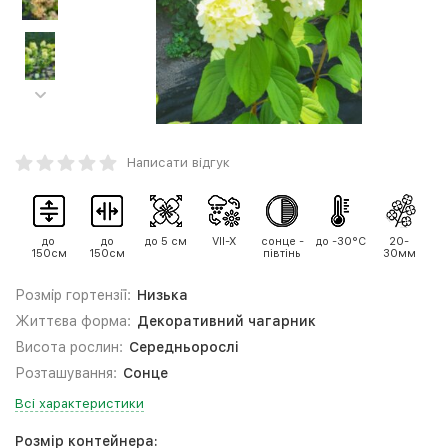
Написати відгук
до
до
до 5 см
VII-X
сонце -
до -30°C
20-
150см
150см
півтінь
30мм
Розмір гортензії:
Низька
Життєва форма:
Декоративний чагарник
Висота рослин:
Середньорослі
Розташування:
Сонце
Всі характеристики
Розмір контейнера: