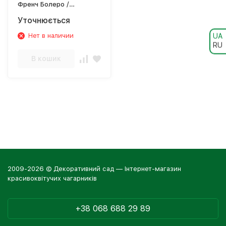
Френч Болеро /
Hydrangea 'French Bolero'
Уточнюється
UA
Нет в наличии
RU
В кошик
2009-2026 © Декоративний сад — Інтернет-магазин
красивоквітучих чагарників
+38 068 688 29 89