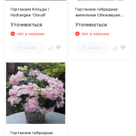
Гортензия Клоуди /
Гортензия гибридная
Hydrangea ‘Cloudi’
ампельная Сбежавшая
невеста / Hydrangea
Уточнюється
Уточнюється
'Runaway Bride'
Нет в наличии
Нет в наличии
В кошик
В кошик
Гортензия гибридная